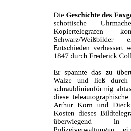
Die
Geschichte des Faxg
schottische Uhrma
Kopiertelegrafen 
Schwarz/Weißbilder e
Entschieden verbessert 
1847 durch Frederick Coll
Er spannte das zu übert
Walze und ließ durch e
schraublinienförmig abta
diese teleautographisch
Arthur Korn und Diec
Kosten dieses Bildteleg
überwiegend in Z
Polizeiverwaltungen ei